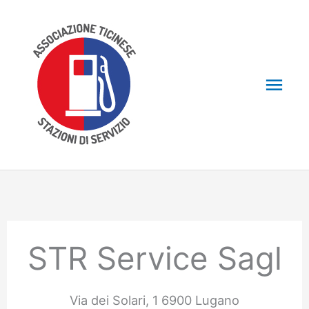
Skip
to
content
Mai
Men
STR Service Sagl
Via dei Solari, 1 6900 Lugano