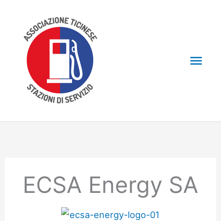
Skip
to
content
Mai
Men
ECSA Energy SA